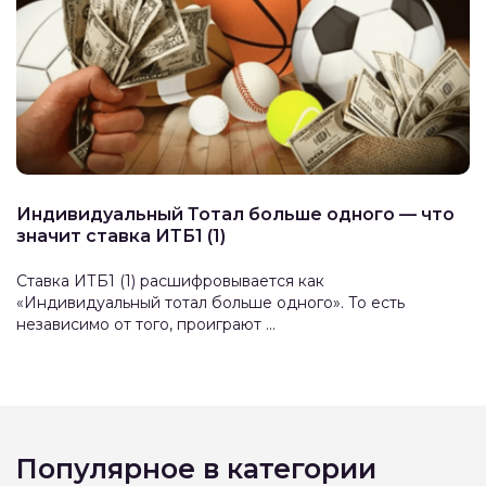
Индивидуальный Тотал больше одного — что
значит ставка ИТБ1 (1)
Ставка ИТБ1 (1) расшифровывается как
«Индивидуальный тотал больше одного». То есть
независимо от того, проиграют ...
Популярное в категории