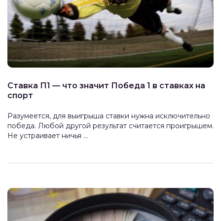
Ставка П1 — что значит Победа 1 в ставках на
спорт
Разумеется, для выигрыша ставки нужна исключительно
победа. Любой другой результат считается проигрышем.
Не устраивает ничья ...