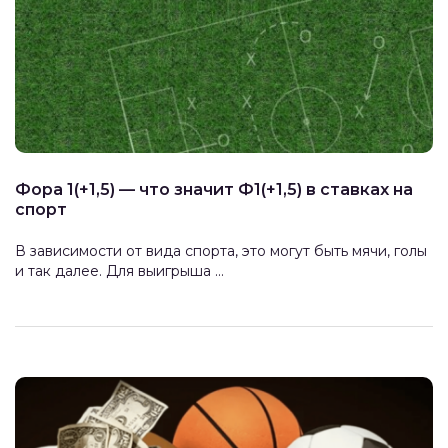
Фора 1(+1,5) — что значит Ф1(+1,5) в ставках на
спорт
В зависимости от вида спорта, это могут быть мячи, голы
и так далее. Для выигрыша ...