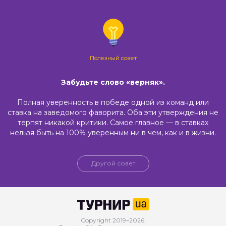
Полезный совет
Забудьте слово «верняк».
Полная уверенность в победе одной из команд или
ставка на заведомого фаворита. Оба эти утверждения не
терпят никакой критики. Самое главное — в ставках
нельзя быть на 100% уверенным ни в чем, как и в жизни.
Другой совет
Copyright 2019–2026.