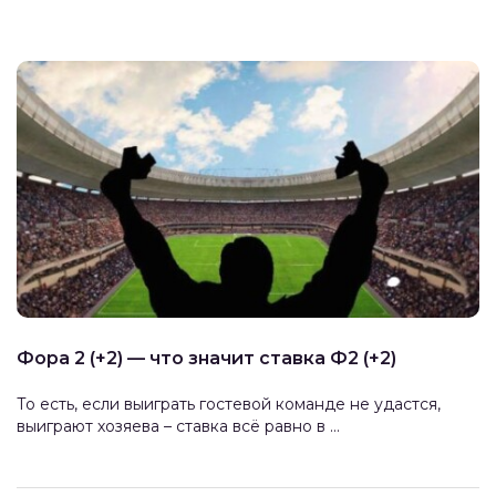
Фора 2 (+2) — что значит ставка Ф2 (+2)
То есть, если выиграть гостевой команде не удастся,
выиграют хозяева – ставка всё равно в ...