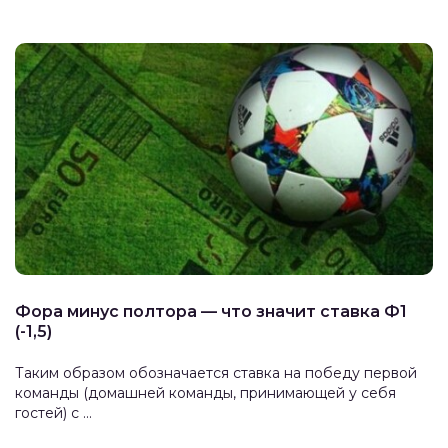
Фора минус полтора — что значит ставка Ф1
(-1,5)
Таким образом обозначается ставка на победу первой
команды (домашней команды, принимающей у себя
гостей) с ...