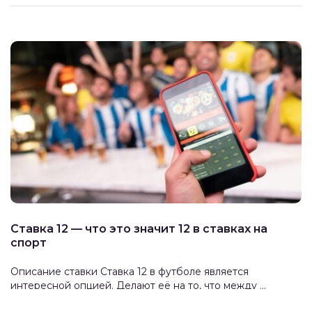
Ставка 12 — что это значит 12 в ставках на
спорт
Описание ставки Ставка 12 в футболе является
интересной опцией. Делают её на то, что между ...