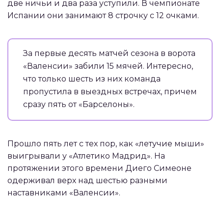
две ничьи и два раза уступили. В чемпионате
Испании они занимают 8 строчку с 12 очками.
За первые десять матчей сезона в ворота
«Валенсии» забили 15 мячей. Интересно,
что только шесть из них команда
пропустила в выездных встречах, причем
сразу пять от «Барселоны».
Прошло пять лет с тех пор, как «летучие мыши»
выигрывали у «Атлетико Мадрид». На
протяжении этого времени Диего Симеоне
одерживал верх над шестью разными
наставниками «Валенсии».