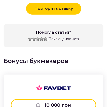
Повторить ставку
Помогла статья?
(Пока оценок нет)
Бонусы букмекеров
10 000 грн