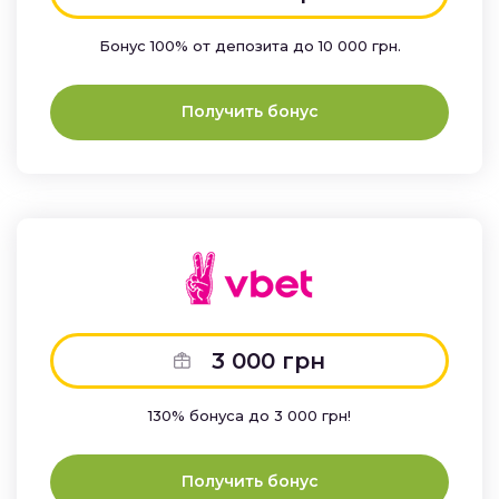
Бонус 100% от депозита до 10 000 грн.
Получить бонус
3 000 грн
130% бонуса до 3 000 грн!
Получить бонус