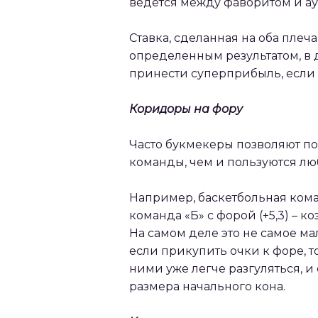
ведется между фаворитом и а
Ставка, сделанная на оба плеч
определенным результатом, в 
принести суперприбыль, если
Коридоры на фору
Часто букмекеры позволяют п
команды, чем и пользуются лю
Например, баскетбольная команд
команда «Б» с форой (+5,3) – ко
На самом деле это не самое ма
если прикупить очки к форе, т
ними уже легче разгуляться, и 
размера начального кона.