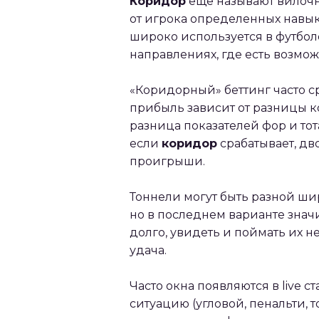
Коридор
еще называют вилочн
от игрока определенных навык
широко используется в футболе
направлениях, где есть возмож
«Коридорный» беттинг часто ср
прибыль зависит от разницы к
разница показателей фор и тот
если
коридор
срабатывает, дв
проигрыши.
Тоннели могут быть разной ши
но в последнем варианте знач
долго, увидеть и поймать их не
удача.
Часто окна появляются в live ст
ситуацию (угловой, пенальти, т