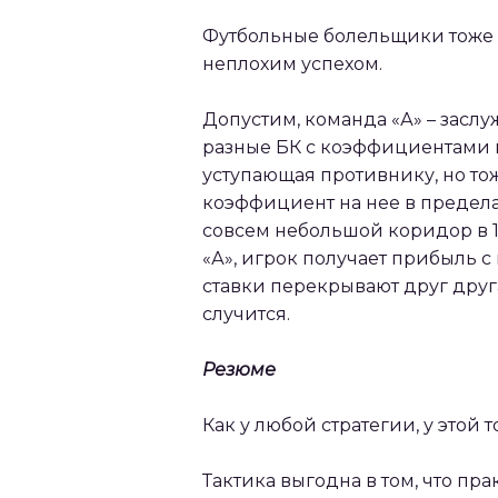
Футбольные болельщики тоже м
неплохим успехом.
Допустим, команда «А» – засл
разные БК с коэффициентами в р
уступающая противнику, но то
коэффициент на нее в пределах 1
совсем небольшой коридор в 1
«А», игрок получает прибыль с
ставки перекрывают друг друга
случится.
Резюме
Как у любой стратегии, у этой
Тактика выгодна в том, что пр