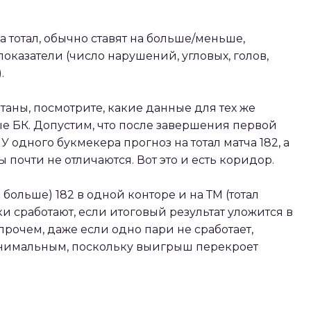
 тотал, обычно ставят на больше/меньше,
оказатели (число нарушений, угловых, голов,
.
аны, посмотрите, какие данные для тех же
ые БК. Допустим, что после завершения первой
 У одного букмекера прогноз на тотал матча 182, а
ы почти не отличаются. Вот это и есть коридор.
л больше) 182 в одной конторе и на ТМ (тотал
ки сработают, если итоговый результат уложится в
прочем, даже если одно пари не сработает,
нимальным, поскольку выигрыш перекроет