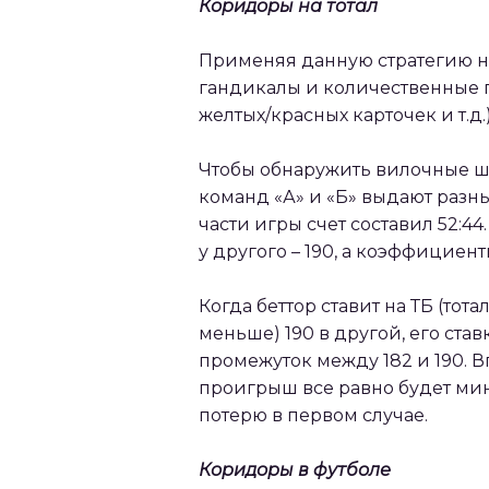
Коридоры на тотал
Применяя данную стратегию на
гандикалы и количественные п
желтых/красных карточек и т.д.)
Чтобы обнаружить вилочные шт
команд «А» и «Б» выдают разн
части игры счет составил 52:44.
у другого – 190, а коэффициент
Когда беттор ставит на ТБ (тота
меньше) 190 в другой, его став
промежуток между 182 и 190. В
проигрыш все равно будет ми
потерю в первом случае.
Коридоры в футболе