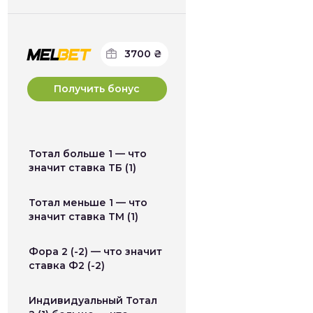
3700 ₴
Получить бонус
Тотал больше 1 — что
значит ставка ТБ (1)
Тотал меньше 1 — что
значит ставка ТМ (1)
Фора 2 (-2) — что значит
ставка Ф2 (-2)
Индивидуальный Тотал