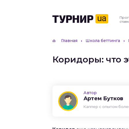
Прог
атегии ставок
став
ы ставок
Главная
Школа беттинга
Коридоры: что э
Автор
Артем Бутков
Каппер с опытом более