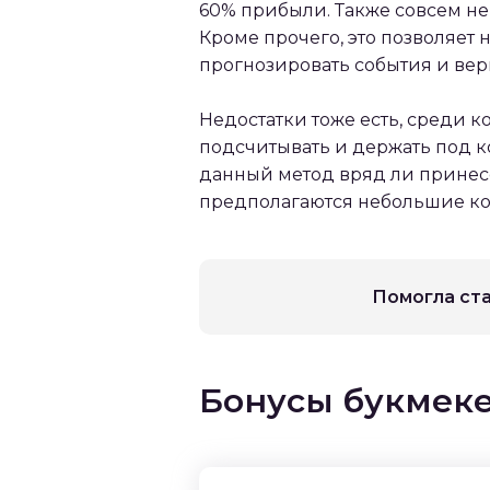
60% прибыли. Также совсем не 
Кроме прочего, это позволяет 
прогнозировать события и вер
Недостатки тоже есть, среди 
подсчитывать и держать под к
данный метод вряд ли принесе
предполагаются небольшие к
Помогла ст
Бонусы букмек