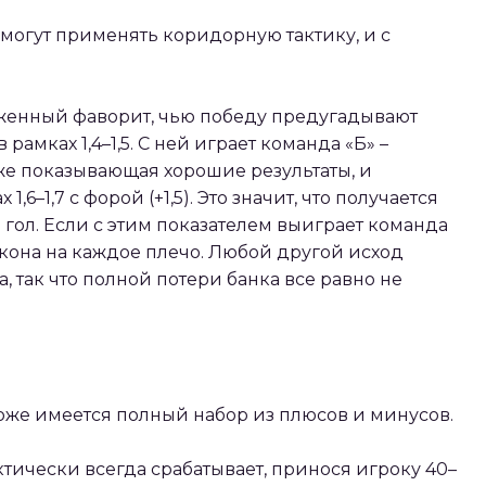
огут применять коридорную тактику, и с
уженный фаворит, чью победу предугадывают
амках 1,4–1,5. С ней играет команда «Б» –
же показывающая хорошие результаты, и
,6–1,7 с форой (+1,5). Это значит, что получается
 гол. Если с этим показателем выиграет команда
 кона на каждое плечо. Любой другой исход
, так что полной потери банка все равно не
 тоже имеется полный набор из плюсов и минусов.
актически всегда срабатывает, принося игроку 40–