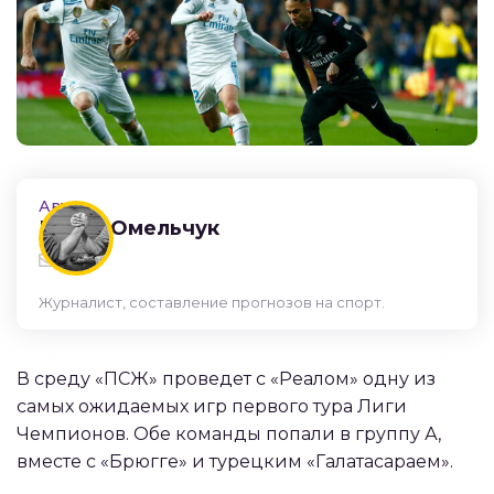
Автор
Игорь Омельчук
Журналист, составление прогнозов на спорт.
В среду «ПCЖ» проведет с «Реалом» одну из
самых ожидаемых игр первого тура Лиги
Чемпионов. Обе команды попали в группу А,
вместе с «Брюгге» и турецким «Галатасараем».