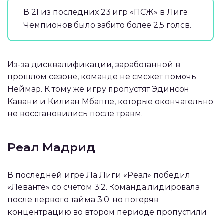
В 21 из последних 23 игр «ПСЖ» в Лиге
Чемпионов было забито более 2,5 голов.
Из-за дисквалификации, заработанной в
прошлом сезоне, команде не сможет помочь
Неймар. К тому же игру пропустят Эдинсон
Кавани и Килиан Мбаппе, которые окончательно
не восстановились после травм.
Реал Мадрид
В последней игре Ла Лиги «Реал» победил
«Леванте» со счетом 3:2. Команда лидировала
после первого тайма 3:0, но потеряв
концентрацию во втором периоде пропустили