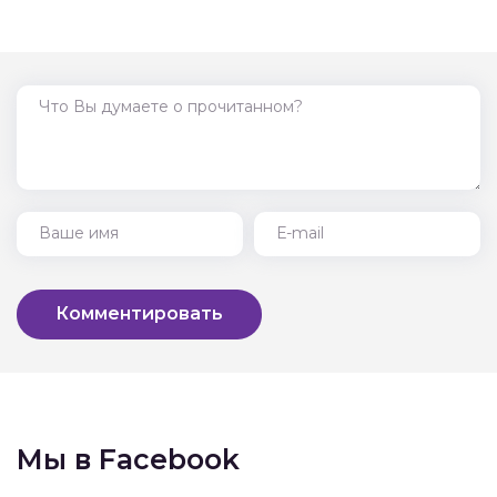
Что Вы думаете о прочитанном?
Ваше имя
Е-mail
Комментировать
Мы в Facebook