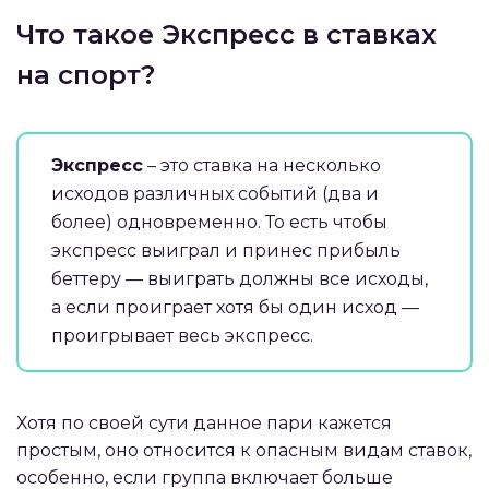
Что такое Экспресс в ставках
на спорт?
Экспресс
– это ставка на несколько
исходов различных событий (два и
более) одновременно. То есть чтобы
экспресс выиграл и принес прибыль
беттеру — выиграть должны все исходы,
а если проиграет хотя бы один исход —
проигрывает весь экспресс.
Хотя по своей сути данное пари кажется
простым, оно относится к опасным видам ставок,
особенно, если группа включает больше