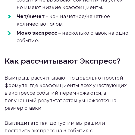
но имеют низкие коэффициенты.
Чет/нечет
– кон на четное/нечетное
количество голов.
Моно экспресс
– несколько ставок на одно
событие.
Как рассчитывают Экспресс?
Выигрыш рассчитывают по довольно простой
формуле, где коэффициенты всех участвующих
в экспрессе событий перемножаются, а
полученный результат затем умножается на
размер ставки.
Выглядит это так: допустим вы решили
поставить экспресс на 3 события с