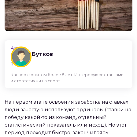
Автор
Артем Бутков
Каппер с опытом более 5 лет. Интересуюсь ставками
и стратегиями на спорт.
На первом этапе освоения заработка на ставках
люди зачастую используют ординары (ставки на
победу какой-то из команд, отдельный
статистический показатель или исход). Но этот
период проходит быстро, заканчиваясь