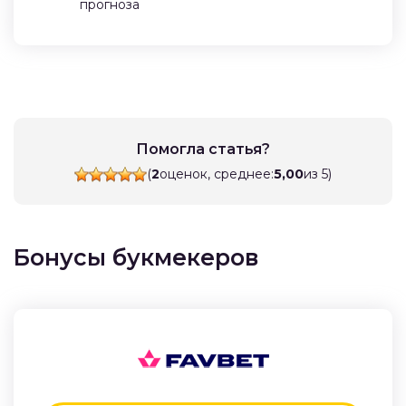
прогноза
Помогла статья?
(
2
оценок, среднее:
5,00
из 5)
Бонусы букмекеров