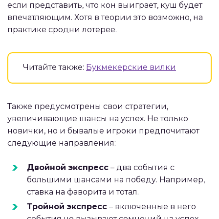
если представить, что кон выиграет, куш будет
впечатляющим. Хотя в теории это возможно, на
практике сродни лотерее.
Читайте также:
Букмекерские вилки
Также предусмотрены свои стратегии,
увеличивающие шансы на успех. Не только
новички, но и бывалые игроки предпочитают
следующие направления:
Двойной экспресс
– два события с
большими шансами на победу. Например,
ставка на фаворита и тотал.
Тройной экспресс
– включенные в него
события не вызывают сомнений на успех,