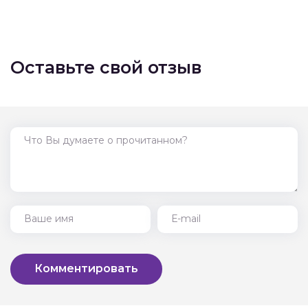
Оставьте свой отзыв
Что Вы думаете о прочитанном?
Ваше имя
Е-mail
Комментировать