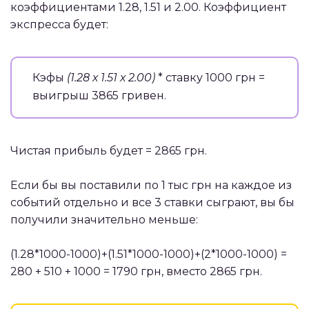
коэффициентами 1.28, 1.51 и 2.00. Коэффициент
экспресса будет:
Кэфы
(1.28 х 1.51 х 2.00)
* ставку 1000 грн =
выигрыш 3865 гривен.
Чистая прибыль будет = 2865 грн.
Если бы вы поставили по 1 тыс грн на каждое из
событий отдельно и все 3 ставки сыграют, вы бы
получили значительно меньше:
(1.28*1000-1000)+(1.51*1000-1000)+(2*1000-1000) =
280 + 510 + 1000 = 1790 грн, вместо 2865 грн.