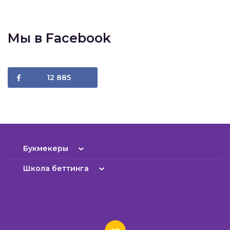
Мы в Facebook
12 885
Букмекеры
Школа беттинга