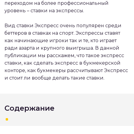
переходом на более профессиональный
уровень – ставки на экспрессы.
Вид ставки Экспресс очень популярен среди
беттеров в ставках на спорт. Экспрессы ставят
как начинающие игроки так и те, кто играет
ради азарта и крупного выигрыша. В данной
публикации мы расскажем, что такое экспресс
ставки, как сделать экспресс в букмекерской
конторе, как букмекеры рассчитывают Экспресс
и стоит ли вообще делать такие ставки.
Содержание