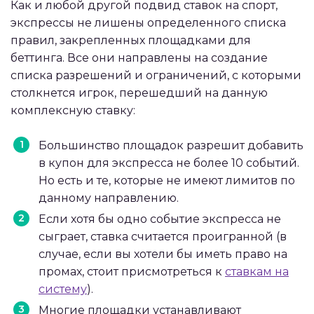
Как и любой другой подвид ставок на спорт,
экспрессы не лишены определенного списка
правил, закрепленных площадками для
беттинга. Все они направлены на создание
списка разрешений и ограничений, с которыми
столкнется игрок, перешедший на данную
комплексную ставку:
Большинство площадок разрешит добавить
в купон для экспресса не более 10 событий.
Но есть и те, которые не имеют лимитов по
данному направлению.
Если хотя бы одно событие экспресса не
сыграет, ставка считается проигранной (в
случае, если вы хотели бы иметь право на
промах, стоит присмотреться к
ставкам на
систему
).
Многие площадки устанавливают