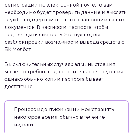
регистрации по электронной почте, то вам
необходимо будет проверить данные и выслать
службе поддержки цветные скан-копии ваших
документов. В частности, паспорта, чтобы
подтвердить личность. Это нужно для
разблокировки возможности вывода средств с
БК Мелбет.
В исключительных случаях администрация
может потребовать дополнительные сведения,
однако обычно копии паспорта бывает
достаточно.
Процесс идентификации может занять
некоторое время, обычно в течение
недели.