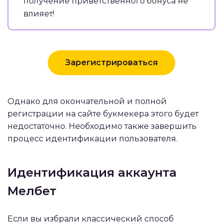
получение приветственного бонуса не
влияет!
Зарегистрироваться
Однако для окончательной и полной
регистрации на сайте букмекера этого будет
недостаточно. Необходимо также завершить
процесс идентификации пользователя.
Идентификация аккаунта
Мелбет
Если вы избрали классический способ