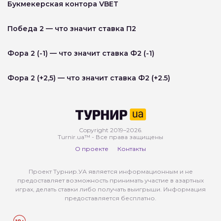
Букмекерская контора VBET
Победа 2 — что значит ставка П2
Фора 2 (-1) — что значит ставка Ф2 (-1)
Фора 2 (+2,5) — что значит ставка Ф2 (+2.5)
Copyright 2019–2026.
Turnir.ua™ - Все права защищены
О проекте
Контакты
Проект Турнир.УА является информационным и не
предоставляет возможность принимать участие в азартных
играх, делать ставки либо получать выигрыши. Информация
предоставляется бесплатно.