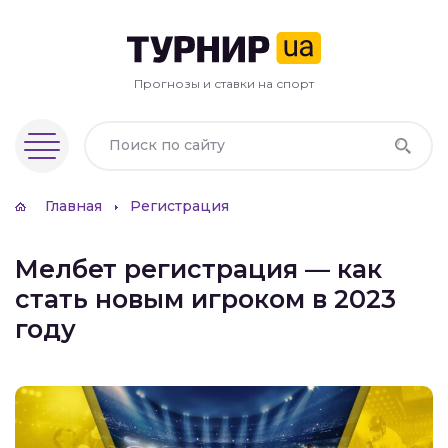
атегии ставок
Прогнозы и ставки на спорт
ы ставок
Поиск по сайту
Главная
Регистрация
Мелбет регистрация — как
стать новым игроком в 2023
году