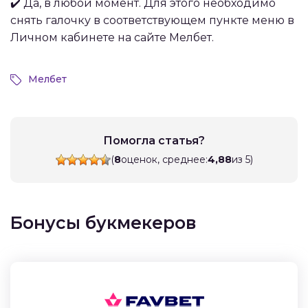
✔️ Да, в любой момент. Для этого необходимо
снять галочку в соответствующем пункте меню в
Личном кабинете на сайте Мелбет.
Мелбет
Помогла статья?
(
8
оценок, среднее:
4,88
из 5)
Бонусы букмекеров