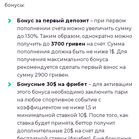
бонусы:
Бонус за первый депозит
– при первом
пополнении счёта можно увеличить сумму
до 130%. Таким образом, однократно можно
получить до
3700 гривен
на счёт. Сумма
пополнения должна быть не ниже 1$. Для
получения максимального бонуса
рекомендуется сделать первый взнос на
сумму 2900 гривен.
Бонусные 30$ на фрибет
– для активации
этого бонуса необходимо заключить пари
на любое спортивное событие с
коэффициентом не ниже 1,5 и
минимальной ставкой 10$. После того, как
ставка будет принята, беттор получит
дополнительные 20$ на счёт для
бесплатной ставки (фрибет). Ещё бонусные