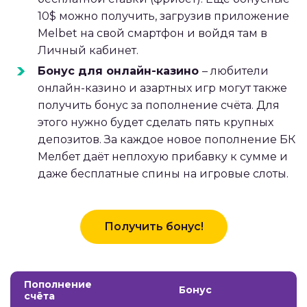
10$ можно получить, загрузив приложение
Melbet на свой смартфон и войдя там в
Личный кабинет.
Бонус для онлайн-казино
– любители
онлайн-казино и азартных игр могут также
получить бонус за пополнение счёта. Для
этого нужно будет сделать пять крупных
депозитов. За каждое новое пополнение БК
Мелбет даёт неплохую прибавку к сумме и
даже бесплатные спины на игровые слоты.
Получить бонус!
Пополнение
Бонус
счёта