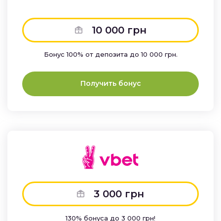
10 000 грн
Бонус 100% от депозита до 10 000 грн.
Получить бонус
3 000 грн
130% бонуса до 3 000 грн!